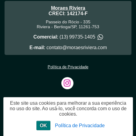
Moraes Riviera
CRECI: 142174-F
Passeio do Rócio - 335
Riviera
-
Bertioga
/
SP
,
11261-753
Comercial:
(13) 99735-1405
E-mail:
contato@moraesriviera.com
Política de Privacidade
Este site usa cookies para melhorar a sua experiência
no uso do site. Ao usá-lo, você concorda com o uso de
cookies.
OK
Política de Privacidade
Alguma dúvida? Fale com a gente!