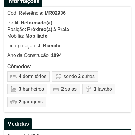
Informações
Cód. Referência:
MR02936
Perfil:
Reformado(a)
Posição:
Próximo(a) à Praia
Mobília:
Mobiliado
Incorporação:
J. Bianchi
Ano da Construção:
1994
Cômodos:
4
dormitórios
sendo
2
suítes
3
banheiros
2
salas
1
lavabo
2
garagens
Medidas