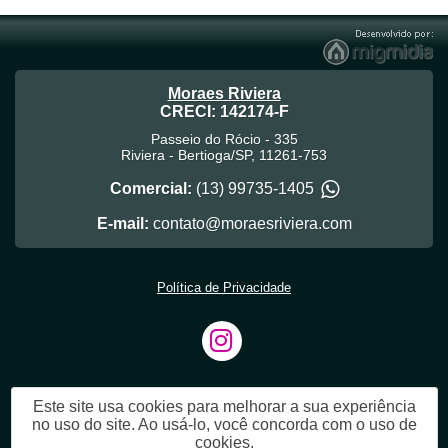
Moraes Riviera
CRECI: 142174-F
Passeio do Rócio - 335
Riviera
-
Bertioga
/
SP
,
11261-753
Comercial:
(13) 99735-1405
E-mail:
contato@moraesriviera.com
Política de Privacidade
Este site usa cookies para melhorar a sua experiência
no uso do site. Ao usá-lo, você concorda com o uso de
cookies.